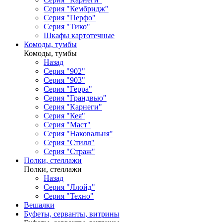
Серия "Кембридж"
Серия "Перфо"
Серия "Тико"
Шкафы картотечные
Комоды, тумбы
Комоды, тумбы
Назад
Серия "902"
Серия "903"
Серия "Герра"
Серия "Грандвью"
Серия "Карнеги"
Серия "Кея"
Серия "Маст"
Серия "Наковальня"
Серия "Стилл"
Серия "Страж"
Полки, стеллажи
Полки, стеллажи
Назад
Серия "Ллойд"
Серия "Техно"
Вешалки
Буфеты, серванты, витрины