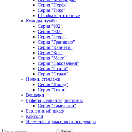
Серия "Перфо"
Серия "Тико"
Шкафы картотечные
Комоды, тумбы
Серия "902"
Серия "903"
Серия "Герра"
Серия "Грандвью"
Серия "Карнеги"
Серия "Кея"
Серия "Маст"
Серия "Наковальня"
Серия "Стилл"
Серия "Страж"
Полки, стеллажи
Серия "Ллойд"
Серия "Техно"
Вешалки
Буфеты, серванты, витрины
Серия "Гамельтон"
Бар, винный шкаф
Консоли
Элементы промышленного декора