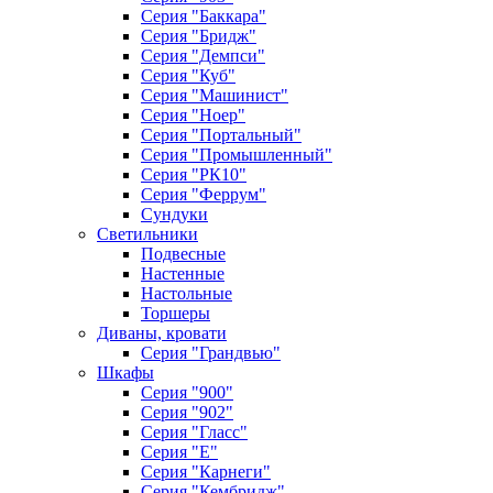
Серия "Баккара"
Серия "Бридж"
Серия "Демпси"
Серия "Куб"
Серия "Машинист"
Серия "Ноер"
Серия "Портальный"
Серия "Промышленный"
Серия "РК10"
Серия "Феррум"
Сундуки
Светильники
Подвесные
Настенные
Настольные
Торшеры
Диваны, кровати
Серия "Грандвью"
Шкафы
Серия "900"
Серия "902"
Серия "Гласс"
Серия "Е"
Серия "Карнеги"
Серия "Кембридж"