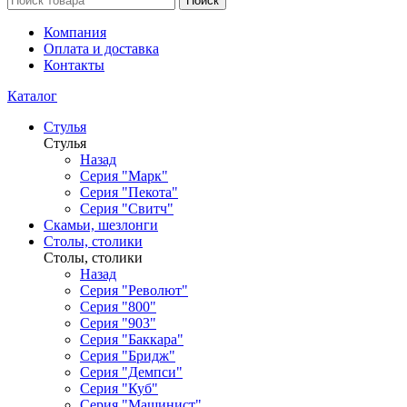
Поиск
Компания
Оплата и доставка
Контакты
Каталог
Стулья
Стулья
Назад
Серия "Марк"
Серия "Пекота"
Серия "Свитч"
Скамьи, шезлонги
Столы, столики
Столы, столики
Назад
Серия "Револют"
Серия "800"
Серия "903"
Серия "Баккара"
Серия "Бридж"
Серия "Демпси"
Серия "Куб"
Серия "Машинист"