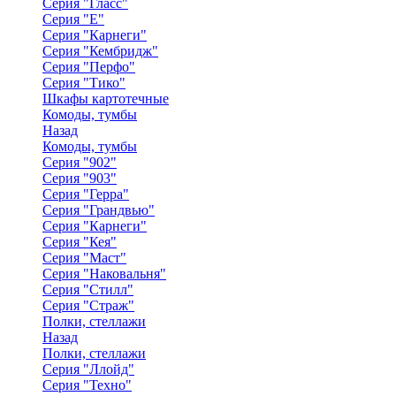
Серия "Гласс"
Серия "Е"
Серия "Карнеги"
Серия "Кембридж"
Серия "Перфо"
Серия "Тико"
Шкафы картотечные
Комоды, тумбы
Назад
Комоды, тумбы
Серия "902"
Серия "903"
Серия "Герра"
Серия "Грандвью"
Серия "Карнеги"
Серия "Кея"
Серия "Маст"
Серия "Наковальня"
Серия "Стилл"
Серия "Страж"
Полки, стеллажи
Назад
Полки, стеллажи
Серия "Ллойд"
Серия "Техно"