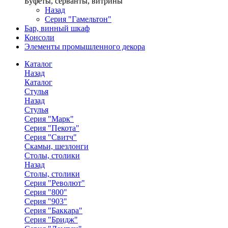
Буфеты, серванты, витрины
Назад
Серия "Гамельтон"
Бар, винный шкаф
Консоли
Элементы промышленного декора
Каталог
Назад
Каталог
Стулья
Назад
Стулья
Серия "Марк"
Серия "Пекота"
Серия "Свитч"
Скамьи, шезлонги
Столы, столики
Назад
Столы, столики
Серия "Револют"
Серия "800"
Серия "903"
Серия "Баккара"
Серия "Бридж"