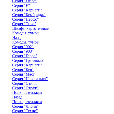
Серия "Гласс"
Серия "Е"
Серия "Карнеги"
Серия "Кембридж"
Серия "Перфо"
Серия "Тико"
Шкафы картотечные
Комоды, тумбы
Назад
Комоды, тумбы
Серия "902"
Серия "903"
Серия "Герра"
Серия "Грандвью"
Серия "Карнеги"
Серия "Кея"
Серия "Маст"
Серия "Наковальня"
Серия "Стилл"
Серия "Страж"
Полки, стеллажи
Назад
Полки, стеллажи
Серия "Ллойд"
Серия "Техно"