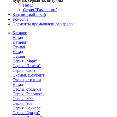
Буфеты, серванты, витрины
Назад
Серия "Гамельтон"
Бар, винный шкаф
Консоли
Элементы промышленного декора
Каталог
Назад
Каталог
Стулья
Назад
Стулья
Серия "Марк"
Серия "Пекота"
Серия "Свитч"
Скамьи, шезлонги
Столы, столики
Назад
Столы, столики
Серия "Револют"
Серия "800"
Серия "903"
Серия "Баккара"
Серия "Бридж"