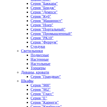
Серия "Баккара"
Серия "Бридж"
Серия "Демпси"
Серия "Куб"
Серия "Машинист"
Серия "Ноер"
Серия "Портальный"
Серия "Промышленный"
Серия "РК10"
Серия "Феррум"
Сундуки
Светильники
Подвесные
Настенные
Настольные
Торшеры
Диваны, кровати
Серия "Грандвью"
Шкафы
Серия "900"
Серия "902"
Серия "Гласс"
Серия "Е"
Серия "Карнеги"
Серия "Кембридж"