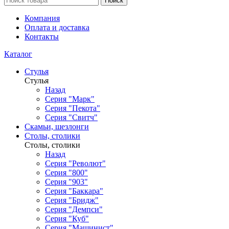
Поиск
Компания
Оплата и доставка
Контакты
Каталог
Стулья
Стулья
Назад
Серия "Марк"
Серия "Пекота"
Серия "Свитч"
Скамьи, шезлонги
Столы, столики
Столы, столики
Назад
Серия "Револют"
Серия "800"
Серия "903"
Серия "Баккара"
Серия "Бридж"
Серия "Демпси"
Серия "Куб"
Серия "Машинист"