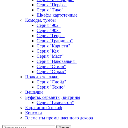
Серия "Перфо"
Серия "Тико"
Шкафы картотечные
Комоды, тумбы
Серия "902"
Серия "903"
Серия "Герра"
Серия "Грандвью"
Серия "Карнеги"
Серия "Кея"
Серия "Маст"
Серия "Наковальня"
Серия "Стилл"
Серия "Страж"
Полки, стеллажи
Серия "Ллойд"
Серия "Техно"
Вешалки
Буфеты, серванты, витрины
Серия "Гамельтон"
Бар, винный шкаф
Консоли
Элементы промышленного декора