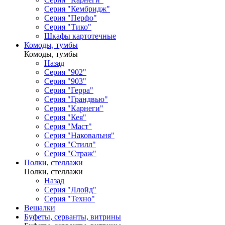
Серия "Кембридж"
Серия "Перфо"
Серия "Тико"
Шкафы картотечные
Комоды, тумбы
Комоды, тумбы
Назад
Серия "902"
Серия "903"
Серия "Герра"
Серия "Грандвью"
Серия "Карнеги"
Серия "Кея"
Серия "Маст"
Серия "Наковальня"
Серия "Стилл"
Серия "Страж"
Полки, стеллажи
Полки, стеллажи
Назад
Серия "Ллойд"
Серия "Техно"
Вешалки
Буфеты, серванты, витрины