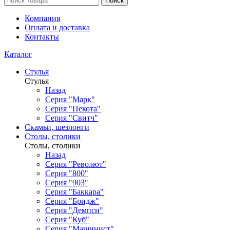
Поиск
Компания
Оплата и доставка
Контакты
Каталог
Стулья
Стулья
Назад
Серия "Марк"
Серия "Пекота"
Серия "Свитч"
Скамьи, шезлонги
Столы, столики
Столы, столики
Назад
Серия "Револют"
Серия "800"
Серия "903"
Серия "Баккара"
Серия "Бридж"
Серия "Демпси"
Серия "Куб"
Серия "Машинист"