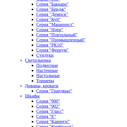
Серия "Баккара"
Серия "Бридж"
Серия "Демпси"
Серия "Куб"
Серия "Машинист"
Серия "Ноер"
Серия "Портальный"
Серия "Промышленный"
Серия "РК10"
Серия "Феррум"
Сундуки
Светильники
Подвесные
Настенные
Настольные
Торшеры
Диваны, кровати
Серия "Грандвью"
Шкафы
Серия "900"
Серия "902"
Серия "Гласс"
Серия "Е"
Серия "Карнеги"
Серия "Кембридж"