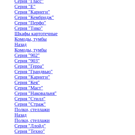
Серия "Гласс"
Серия "Е"
Серия "Карнеги"
Серия "Кембридж"
Серия "Перфо"
Серия "Тико"
Шкафы картотечные
Комоды, тумбы
Назад
Комоды, тумбы
Серия "902"
Серия "903"
Серия "Герра"
Серия "Грандвью"
Серия "Карнеги"
Серия "Кея"
Серия "Маст"
Серия "Наковальня"
Серия "Стилл"
Серия "Страж"
Полки, стеллажи
Назад
Полки, стеллажи
Серия "Ллойд"
Серия "Техно"