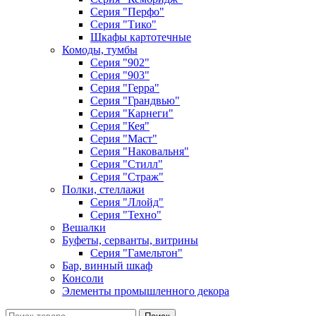
Серия "Перфо"
Серия "Тико"
Шкафы картотечные
Комоды, тумбы
Серия "902"
Серия "903"
Серия "Герра"
Серия "Грандвью"
Серия "Карнеги"
Серия "Кея"
Серия "Маст"
Серия "Наковальня"
Серия "Стилл"
Серия "Страж"
Полки, стеллажи
Серия "Ллойд"
Серия "Техно"
Вешалки
Буфеты, серванты, витрины
Серия "Гамельтон"
Бар, винный шкаф
Консоли
Элементы промышленного декора