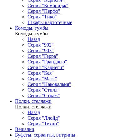
Серия "Кембридж"
Серия "Перфо"
Серия "Тико"
Шкафы картотечные
Комоды, тумбы
Комоды, тумбы
Назад
Серия "902"
Серия "903"
Серия "Герра"
Серия "Грандвью"
Серия "Карнеги"
Серия "Кея"
Серия "Маст"
Серия "Наковальня"
Серия "Стилл"
Серия "Страж"
Полки, стеллажи
Полки, стеллажи
Назад
Серия "Ллойд"
Серия "Техно"
Вешалки
Буфеты, серванты, витрины