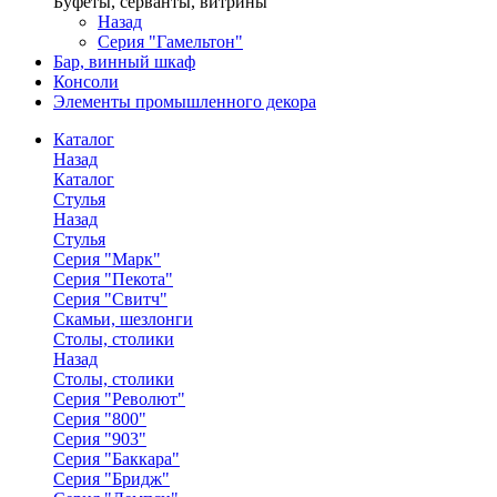
Буфеты, серванты, витрины
Назад
Серия "Гамельтон"
Бар, винный шкаф
Консоли
Элементы промышленного декора
Каталог
Назад
Каталог
Стулья
Назад
Стулья
Серия "Марк"
Серия "Пекота"
Серия "Свитч"
Скамьи, шезлонги
Столы, столики
Назад
Столы, столики
Серия "Револют"
Серия "800"
Серия "903"
Серия "Баккара"
Серия "Бридж"