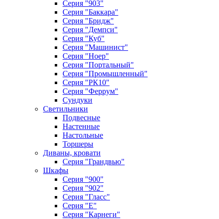
Серия "903"
Серия "Баккара"
Серия "Бридж"
Серия "Демпси"
Серия "Куб"
Серия "Машинист"
Серия "Ноер"
Серия "Портальный"
Серия "Промышленный"
Серия "РК10"
Серия "Феррум"
Сундуки
Светильники
Подвесные
Настенные
Настольные
Торшеры
Диваны, кровати
Серия "Грандвью"
Шкафы
Серия "900"
Серия "902"
Серия "Гласс"
Серия "Е"
Серия "Карнеги"