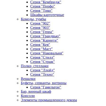
Серия "Кембридж"
Серия "Перфо"
Серия "Тико"
Шкафы картотечные
Комоды, тумбы
Серия "902"
Серия "903"
Серия "Герра"
Серия "Грандвью"
Серия "Карнеги"
Серия "Кея"
Серия "Маст"
Серия "Наковальня"
Серия "Стилл"
Серия "Страж"
Полки, стеллажи
Серия "Ллойд"
Серия "Техно"
Вешалки
Буфеты, серванты, витрины
Серия "Гамельтон"
Бар, винный шкаф
Консоли
Элементы промышленного декора