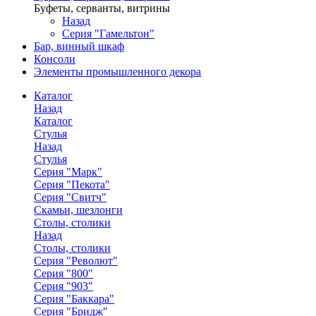
Буфеты, серванты, витрины
Назад
Серия "Гамельтон"
Бар, винный шкаф
Консоли
Элементы промышленного декора
Каталог
Назад
Каталог
Стулья
Назад
Стулья
Серия "Марк"
Серия "Пекота"
Серия "Свитч"
Скамьи, шезлонги
Столы, столики
Назад
Столы, столики
Серия "Револют"
Серия "800"
Серия "903"
Серия "Баккара"
Серия "Бридж"