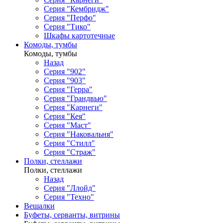
Серия "Кембридж"
Серия "Перфо"
Серия "Тико"
Шкафы картотечные
Комоды, тумбы
Комоды, тумбы
Назад
Серия "902"
Серия "903"
Серия "Герра"
Серия "Грандвью"
Серия "Карнеги"
Серия "Кея"
Серия "Маст"
Серия "Наковальня"
Серия "Стилл"
Серия "Страж"
Полки, стеллажи
Полки, стеллажи
Назад
Серия "Ллойд"
Серия "Техно"
Вешалки
Буфеты, серванты, витрины