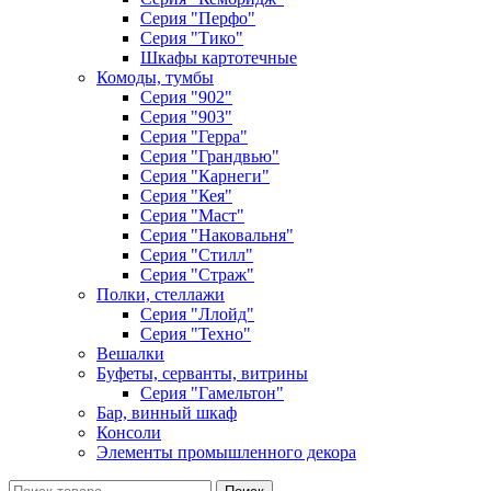
Серия "Перфо"
Серия "Тико"
Шкафы картотечные
Комоды, тумбы
Серия "902"
Серия "903"
Серия "Герра"
Серия "Грандвью"
Серия "Карнеги"
Серия "Кея"
Серия "Маст"
Серия "Наковальня"
Серия "Стилл"
Серия "Страж"
Полки, стеллажи
Серия "Ллойд"
Серия "Техно"
Вешалки
Буфеты, серванты, витрины
Серия "Гамельтон"
Бар, винный шкаф
Консоли
Элементы промышленного декора