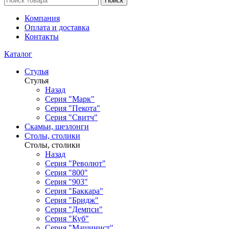
Поиск
Компания
Оплата и доставка
Контакты
Каталог
Стулья
Стулья
Назад
Серия "Марк"
Серия "Пекота"
Серия "Свитч"
Скамьи, шезлонги
Столы, столики
Столы, столики
Назад
Серия "Револют"
Серия "800"
Серия "903"
Серия "Баккара"
Серия "Бридж"
Серия "Демпси"
Серия "Куб"
Серия "Машинист"