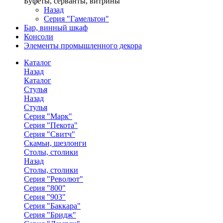
Буфеты, серванты, витрины
Назад
Серия "Гамельтон"
Бар, винный шкаф
Консоли
Элементы промышленного декора
Каталог
Назад
Каталог
Стулья
Назад
Стулья
Серия "Марк"
Серия "Пекота"
Серия "Свитч"
Скамьи, шезлонги
Столы, столики
Назад
Столы, столики
Серия "Револют"
Серия "800"
Серия "903"
Серия "Баккара"
Серия "Бридж"