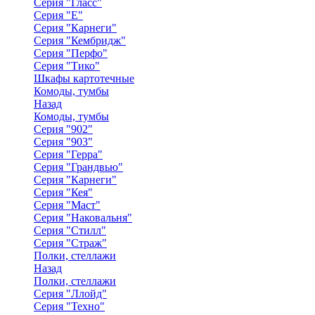
Серия "Гласс"
Серия "Е"
Серия "Карнеги"
Серия "Кембридж"
Серия "Перфо"
Серия "Тико"
Шкафы картотечные
Комоды, тумбы
Назад
Комоды, тумбы
Серия "902"
Серия "903"
Серия "Герра"
Серия "Грандвью"
Серия "Карнеги"
Серия "Кея"
Серия "Маст"
Серия "Наковальня"
Серия "Стилл"
Серия "Страж"
Полки, стеллажи
Назад
Полки, стеллажи
Серия "Ллойд"
Серия "Техно"