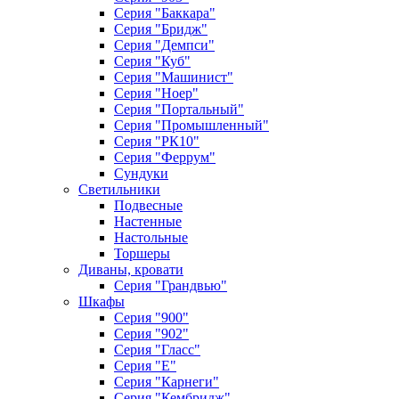
Серия "Баккара"
Серия "Бридж"
Серия "Демпси"
Серия "Куб"
Серия "Машинист"
Серия "Ноер"
Серия "Портальный"
Серия "Промышленный"
Серия "РК10"
Серия "Феррум"
Сундуки
Светильники
Подвесные
Настенные
Настольные
Торшеры
Диваны, кровати
Серия "Грандвью"
Шкафы
Серия "900"
Серия "902"
Серия "Гласс"
Серия "Е"
Серия "Карнеги"
Серия "Кембридж"