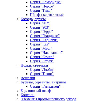
Серия "Кембридж"
Серия "Перфо"
Серия "Тико"
Шкафы картотечные
Комоды, тумбы
Серия "902"
Серия "903"
Серия "Герра"
Серия "Грандвью"
Серия "Карнеги"
Серия "Кея"
Серия "Маст"
Серия "Наковальня"
Серия "Стилл"
Серия "Страж"
Полки, стеллажи
Серия "Ллойд"
Серия "Техно"
Вешалки
Буфеты, серванты, витрины
Серия "Гамельтон"
Бар, винный шкаф
Консоли
Элементы промышленного декора