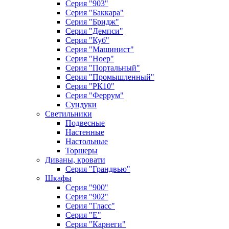
Серия "903"
Серия "Баккара"
Серия "Бридж"
Серия "Демпси"
Серия "Куб"
Серия "Машинист"
Серия "Ноер"
Серия "Портальный"
Серия "Промышленный"
Серия "РК10"
Серия "Феррум"
Сундуки
Светильники
Подвесные
Настенные
Настольные
Торшеры
Диваны, кровати
Серия "Грандвью"
Шкафы
Серия "900"
Серия "902"
Серия "Гласс"
Серия "Е"
Серия "Карнеги"