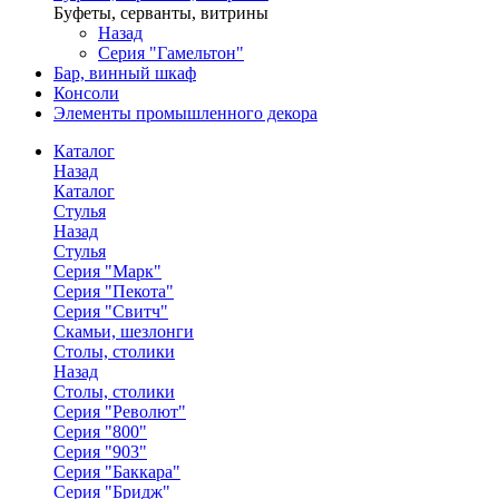
Буфеты, серванты, витрины
Назад
Серия "Гамельтон"
Бар, винный шкаф
Консоли
Элементы промышленного декора
Каталог
Назад
Каталог
Стулья
Назад
Стулья
Серия "Марк"
Серия "Пекота"
Серия "Свитч"
Скамьи, шезлонги
Столы, столики
Назад
Столы, столики
Серия "Револют"
Серия "800"
Серия "903"
Серия "Баккара"
Серия "Бридж"