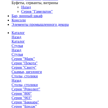
Буфеты, серванты, витрины
Назад
Серия "Гамельтон"
Бар, винный шкаф
Консоли
Элементы промышленного декора
Каталог
Назад
Каталог
Стулья
Назад
Стулья
Серия "Марк"
Серия "Пекота"
Серия "Свитч"
Скамьи, шезлонги
Столы, столики
Назад
Столы, столики
Серия "Револют"
Серия "800"
Серия "903"
Серия "Баккара"
Серия "Бридж"