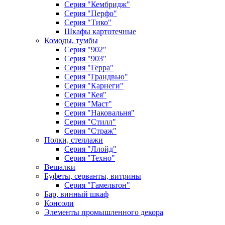
Серия "Кембридж"
Серия "Перфо"
Серия "Тико"
Шкафы картотечные
Комоды, тумбы
Серия "902"
Серия "903"
Серия "Герра"
Серия "Грандвью"
Серия "Карнеги"
Серия "Кея"
Серия "Маст"
Серия "Наковальня"
Серия "Стилл"
Серия "Страж"
Полки, стеллажи
Серия "Ллойд"
Серия "Техно"
Вешалки
Буфеты, серванты, витрины
Серия "Гамельтон"
Бар, винный шкаф
Консоли
Элементы промышленного декора