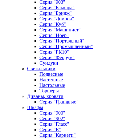
Серия "903"
Серия "Баккара"
Серия "Бридж"
Серия "Демпси"
Серия "Куб"
Серия "Машинист"
Серия "Ноер"
Серия "Портальный"
Серия "Промышленный"
Серия "РК10"
Серия "Феррум"
Сундуки
Светильники
Подвесные
Настенные
Настольные
Торшеры
Диваны, кровати
Серия "Грандвью"
Шкафы
Серия "900"
Серия "902"
Серия "Гласс"
Серия "Е"
Серия "Карнеги"