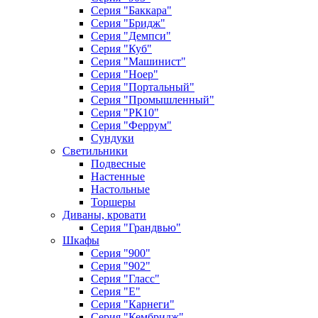
Серия "Баккара"
Серия "Бридж"
Серия "Демпси"
Серия "Куб"
Серия "Машинист"
Серия "Ноер"
Серия "Портальный"
Серия "Промышленный"
Серия "РК10"
Серия "Феррум"
Сундуки
Светильники
Подвесные
Настенные
Настольные
Торшеры
Диваны, кровати
Серия "Грандвью"
Шкафы
Серия "900"
Серия "902"
Серия "Гласс"
Серия "Е"
Серия "Карнеги"
Серия "Кембридж"