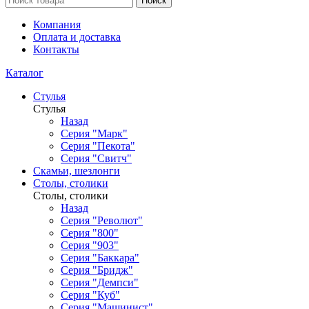
Поиск
Компания
Оплата и доставка
Контакты
Каталог
Стулья
Стулья
Назад
Серия "Марк"
Серия "Пекота"
Серия "Свитч"
Скамьи, шезлонги
Столы, столики
Столы, столики
Назад
Серия "Револют"
Серия "800"
Серия "903"
Серия "Баккара"
Серия "Бридж"
Серия "Демпси"
Серия "Куб"
Серия "Машинист"