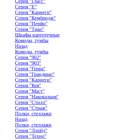
Серия "Гласс"
Серия "Е"
Серия "Карнеги"
Серия "Кембридж"
Серия "Перфо"
Серия "Тико"
Шкафы картотечные
Комоды, тумбы
Назад
Комоды, тумбы
Серия "902"
Серия "903"
Серия "Герра"
Серия "Грандвью"
Серия "Карнеги"
Серия "Кея"
Серия "Маст"
Серия "Наковальня"
Серия "Стилл"
Серия "Страж"
Полки, стеллажи
Назад
Полки, стеллажи
Серия "Ллойд"
Серия "Техно"