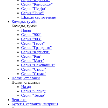
Серия "Кембридж"
Серия "Перфо"
Серия "Тико"
Шкафы картотечные
Комоды, тумбы
Комоды, тумбы
Назад
Серия "902"
Серия "903"
Серия "Герра"
Серия "Грандвью"
Серия "Карнеги"
Серия "Кея"
Серия "Маст"
Серия "Наковальня"
Серия "Стилл"
Серия "Страж"
Полки, стеллажи
Полки, стеллажи
Назад
Серия "Ллойд"
Серия "Техно"
Вешалки
Буфеты, серванты, витрины