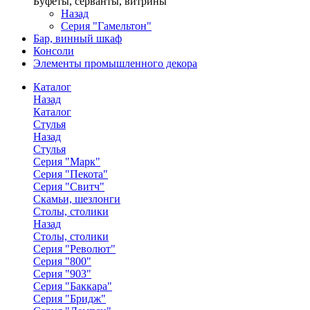
Буфеты, серванты, витрины
Назад
Серия "Гамельтон"
Бар, винный шкаф
Консоли
Элементы промышленного декора
Каталог
Назад
Каталог
Стулья
Назад
Стулья
Серия "Марк"
Серия "Пекота"
Серия "Свитч"
Скамьи, шезлонги
Столы, столики
Назад
Столы, столики
Серия "Револют"
Серия "800"
Серия "903"
Серия "Баккара"
Серия "Бридж"