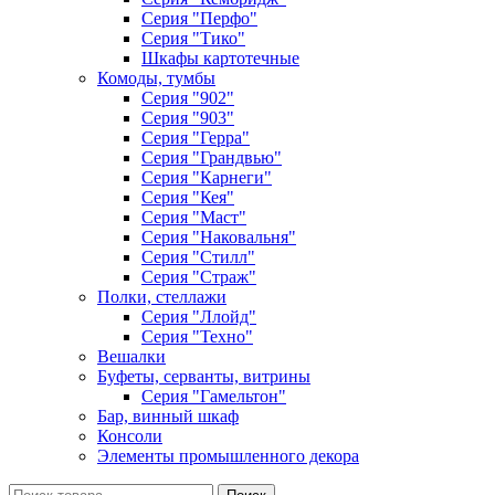
Серия "Перфо"
Серия "Тико"
Шкафы картотечные
Комоды, тумбы
Серия "902"
Серия "903"
Серия "Герра"
Серия "Грандвью"
Серия "Карнеги"
Серия "Кея"
Серия "Маст"
Серия "Наковальня"
Серия "Стилл"
Серия "Страж"
Полки, стеллажи
Серия "Ллойд"
Серия "Техно"
Вешалки
Буфеты, серванты, витрины
Серия "Гамельтон"
Бар, винный шкаф
Консоли
Элементы промышленного декора