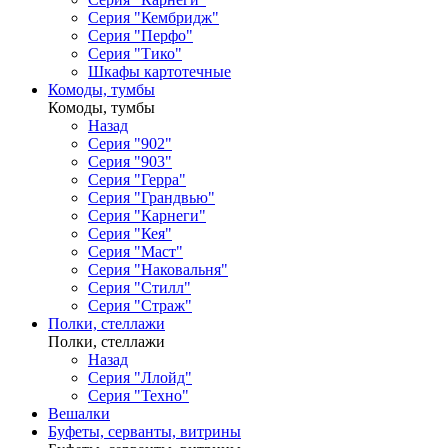
Серия "Кембридж"
Серия "Перфо"
Серия "Тико"
Шкафы картотечные
Комоды, тумбы
Комоды, тумбы
Назад
Серия "902"
Серия "903"
Серия "Герра"
Серия "Грандвью"
Серия "Карнеги"
Серия "Кея"
Серия "Маст"
Серия "Наковальня"
Серия "Стилл"
Серия "Страж"
Полки, стеллажи
Полки, стеллажи
Назад
Серия "Ллойд"
Серия "Техно"
Вешалки
Буфеты, серванты, витрины