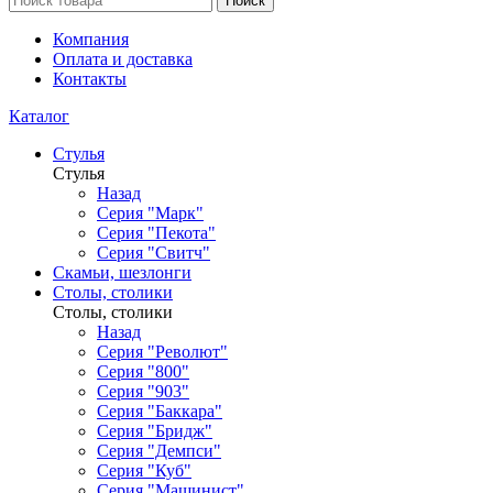
Поиск
Компания
Оплата и доставка
Контакты
Каталог
Стулья
Стулья
Назад
Серия "Марк"
Серия "Пекота"
Серия "Свитч"
Скамьи, шезлонги
Столы, столики
Столы, столики
Назад
Серия "Револют"
Серия "800"
Серия "903"
Серия "Баккара"
Серия "Бридж"
Серия "Демпси"
Серия "Куб"
Серия "Машинист"