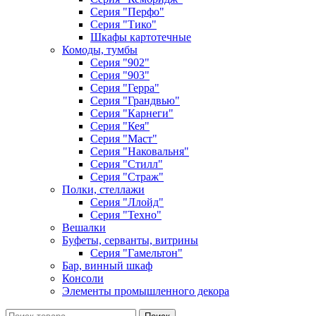
Серия "Перфо"
Серия "Тико"
Шкафы картотечные
Комоды, тумбы
Серия "902"
Серия "903"
Серия "Герра"
Серия "Грандвью"
Серия "Карнеги"
Серия "Кея"
Серия "Маст"
Серия "Наковальня"
Серия "Стилл"
Серия "Страж"
Полки, стеллажи
Серия "Ллойд"
Серия "Техно"
Вешалки
Буфеты, серванты, витрины
Серия "Гамельтон"
Бар, винный шкаф
Консоли
Элементы промышленного декора