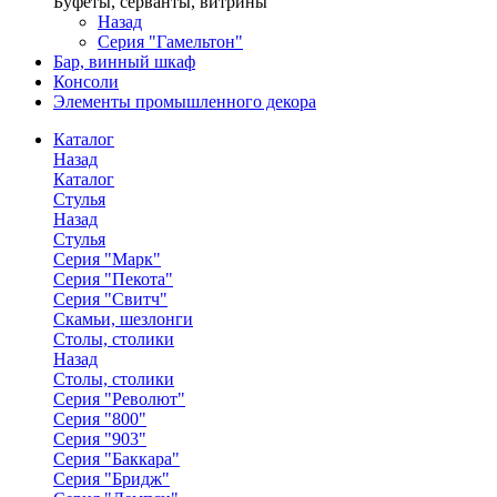
Буфеты, серванты, витрины
Назад
Серия "Гамельтон"
Бар, винный шкаф
Консоли
Элементы промышленного декора
Каталог
Назад
Каталог
Стулья
Назад
Стулья
Серия "Марк"
Серия "Пекота"
Серия "Свитч"
Скамьи, шезлонги
Столы, столики
Назад
Столы, столики
Серия "Револют"
Серия "800"
Серия "903"
Серия "Баккара"
Серия "Бридж"