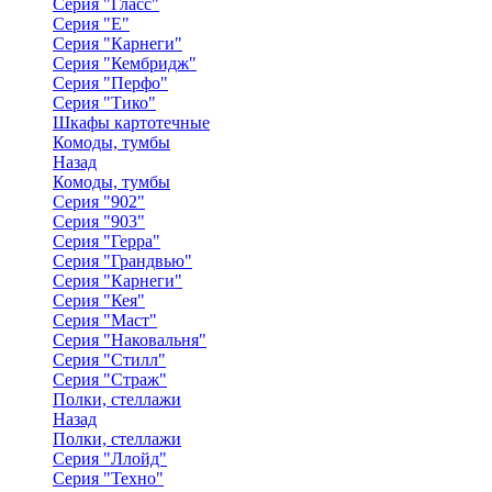
Серия "Гласс"
Серия "Е"
Серия "Карнеги"
Серия "Кембридж"
Серия "Перфо"
Серия "Тико"
Шкафы картотечные
Комоды, тумбы
Назад
Комоды, тумбы
Серия "902"
Серия "903"
Серия "Герра"
Серия "Грандвью"
Серия "Карнеги"
Серия "Кея"
Серия "Маст"
Серия "Наковальня"
Серия "Стилл"
Серия "Страж"
Полки, стеллажи
Назад
Полки, стеллажи
Серия "Ллойд"
Серия "Техно"