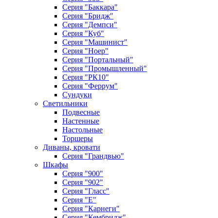
Серия "Баккара"
Серия "Бридж"
Серия "Демпси"
Серия "Куб"
Серия "Машинист"
Серия "Ноер"
Серия "Портальный"
Серия "Промышленный"
Серия "РК10"
Серия "Феррум"
Сундуки
Светильники
Подвесные
Настенные
Настольные
Торшеры
Диваны, кровати
Серия "Грандвью"
Шкафы
Серия "900"
Серия "902"
Серия "Гласс"
Серия "Е"
Серия "Карнеги"
Серия "Кембридж"