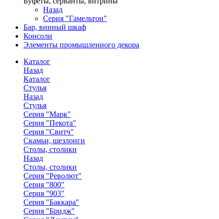
Буфеты, серванты, витрины
Назад
Серия "Гамельтон"
Бар, винный шкаф
Консоли
Элементы промышленного декора
Каталог
Назад
Каталог
Стулья
Назад
Стулья
Серия "Марк"
Серия "Пекота"
Серия "Свитч"
Скамьи, шезлонги
Столы, столики
Назад
Столы, столики
Серия "Револют"
Серия "800"
Серия "903"
Серия "Баккара"
Серия "Бридж"