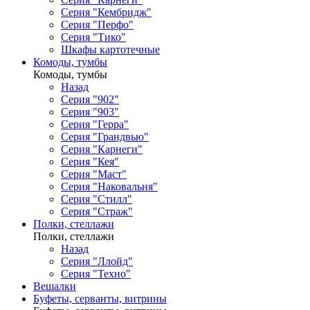
Серия "Кембридж"
Серия "Перфо"
Серия "Тико"
Шкафы картотечные
Комоды, тумбы
Комоды, тумбы
Назад
Серия "902"
Серия "903"
Серия "Герра"
Серия "Грандвью"
Серия "Карнеги"
Серия "Кея"
Серия "Маст"
Серия "Наковальня"
Серия "Стилл"
Серия "Страж"
Полки, стеллажи
Полки, стеллажи
Назад
Серия "Ллойд"
Серия "Техно"
Вешалки
Буфеты, серванты, витрины