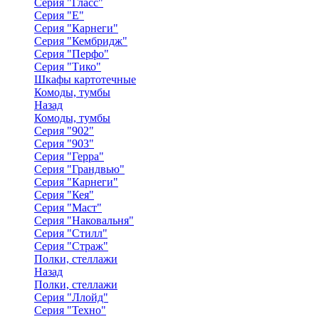
Серия "Гласс"
Серия "Е"
Серия "Карнеги"
Серия "Кембридж"
Серия "Перфо"
Серия "Тико"
Шкафы картотечные
Комоды, тумбы
Назад
Комоды, тумбы
Серия "902"
Серия "903"
Серия "Герра"
Серия "Грандвью"
Серия "Карнеги"
Серия "Кея"
Серия "Маст"
Серия "Наковальня"
Серия "Стилл"
Серия "Страж"
Полки, стеллажи
Назад
Полки, стеллажи
Серия "Ллойд"
Серия "Техно"