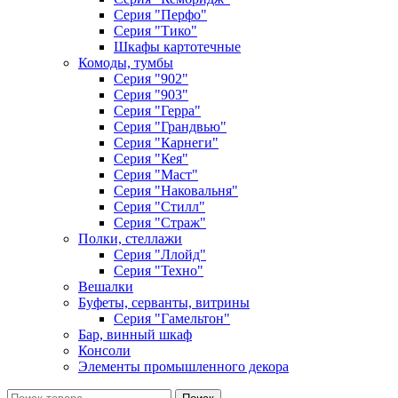
Серия "Перфо"
Серия "Тико"
Шкафы картотечные
Комоды, тумбы
Серия "902"
Серия "903"
Серия "Герра"
Серия "Грандвью"
Серия "Карнеги"
Серия "Кея"
Серия "Маст"
Серия "Наковальня"
Серия "Стилл"
Серия "Страж"
Полки, стеллажи
Серия "Ллойд"
Серия "Техно"
Вешалки
Буфеты, серванты, витрины
Серия "Гамельтон"
Бар, винный шкаф
Консоли
Элементы промышленного декора