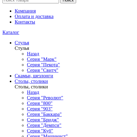
Поиск
Компания
Оплата и доставка
Контакты
Каталог
Стулья
Стулья
Назад
Серия "Марк"
Серия "Пекота"
Серия "Свитч"
Скамьи, шезлонги
Столы, столики
Столы, столики
Назад
Серия "Револют"
Серия "800"
Серия "903"
Серия "Баккара"
Серия "Бридж"
Серия "Демпси"
Серия "Куб"
Серия "Машинист"