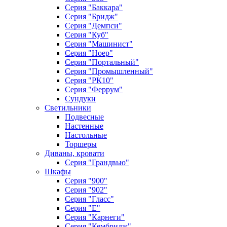
Серия "Баккара"
Серия "Бридж"
Серия "Демпси"
Серия "Куб"
Серия "Машинист"
Серия "Ноер"
Серия "Портальный"
Серия "Промышленный"
Серия "РК10"
Серия "Феррум"
Сундуки
Светильники
Подвесные
Настенные
Настольные
Торшеры
Диваны, кровати
Серия "Грандвью"
Шкафы
Серия "900"
Серия "902"
Серия "Гласс"
Серия "Е"
Серия "Карнеги"
Серия "Кембридж"