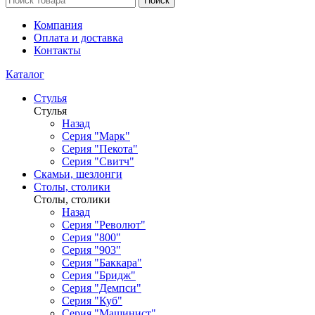
Поиск
Компания
Оплата и доставка
Контакты
Каталог
Стулья
Стулья
Назад
Серия "Марк"
Серия "Пекота"
Серия "Свитч"
Скамьи, шезлонги
Столы, столики
Столы, столики
Назад
Серия "Револют"
Серия "800"
Серия "903"
Серия "Баккара"
Серия "Бридж"
Серия "Демпси"
Серия "Куб"
Серия "Машинист"