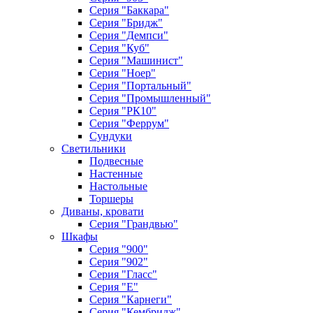
Серия "Баккара"
Серия "Бридж"
Серия "Демпси"
Серия "Куб"
Серия "Машинист"
Серия "Ноер"
Серия "Портальный"
Серия "Промышленный"
Серия "РК10"
Серия "Феррум"
Сундуки
Светильники
Подвесные
Настенные
Настольные
Торшеры
Диваны, кровати
Серия "Грандвью"
Шкафы
Серия "900"
Серия "902"
Серия "Гласс"
Серия "Е"
Серия "Карнеги"
Серия "Кембридж"