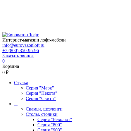
Интернет-магазин лофт-мебели
info@eurovazonloft.ru
+7 (800) 350-95-96
Заказать звонок
0
Корзина
0 ₽
Стулья
Серия "Марк"
Серия "Пекота"
Серия "Свитч"
...
Скамьи, шезлонги
Столы, столики
Серия "Револют"
Серия "800"
Серия "903"