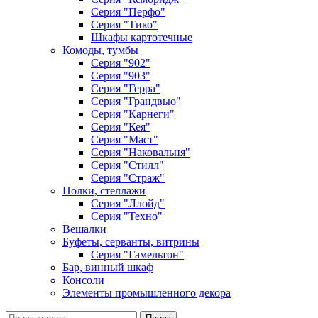
Серия "Перфо"
Серия "Тико"
Шкафы картотечные
Комоды, тумбы
Серия "902"
Серия "903"
Серия "Герра"
Серия "Грандвью"
Серия "Карнеги"
Серия "Кея"
Серия "Маст"
Серия "Наковальня"
Серия "Стилл"
Серия "Страж"
Полки, стеллажи
Серия "Ллойд"
Серия "Техно"
Вешалки
Буфеты, серванты, витрины
Серия "Гамельтон"
Бар, винный шкаф
Консоли
Элементы промышленного декора