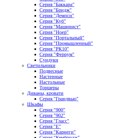
Серия "Баккара"
Серия "Бридж"
Серия "Демпси"
Серия "Куб"
Серия "Машинист"
Серия "Ноер"
Серия "Портальный"
Серия "Промышленный"
Серия "РК10"
Серия "Феррум"
Сундуки
Светильники
Подвесные
Настенные
Настольные
Торшеры
Диваны, кровати
Серия "Грандвью"
Шкафы
Серия "900"
Серия "902"
Серия "Гласс"
Серия "Е"
Серия "Карнеги"
Серия "Кембридж"