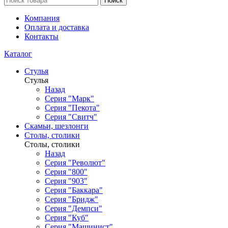
Поиск
Компания
Оплата и доставка
Контакты
Каталог
Стулья
Стулья
Назад
Серия "Марк"
Серия "Пекота"
Серия "Свитч"
Скамьи, шезлонги
Столы, столики
Столы, столики
Назад
Серия "Револют"
Серия "800"
Серия "903"
Серия "Баккара"
Серия "Бридж"
Серия "Демпси"
Серия "Куб"
Серия "Машинист"