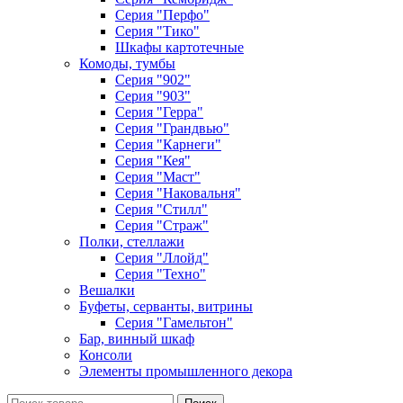
Серия "Перфо"
Серия "Тико"
Шкафы картотечные
Комоды, тумбы
Серия "902"
Серия "903"
Серия "Герра"
Серия "Грандвью"
Серия "Карнеги"
Серия "Кея"
Серия "Маст"
Серия "Наковальня"
Серия "Стилл"
Серия "Страж"
Полки, стеллажи
Серия "Ллойд"
Серия "Техно"
Вешалки
Буфеты, серванты, витрины
Серия "Гамельтон"
Бар, винный шкаф
Консоли
Элементы промышленного декора