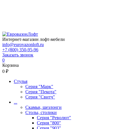
Интернет-магазин лофт-мебели
info@eurovazonloft.ru
+7 (800) 350-95-96
Заказать звонок
0
Корзина
0 ₽
Стулья
Серия "Марк"
Серия "Пекота"
Серия "Свитч"
...
Скамьи, шезлонги
Столы, столики
Серия "Револют"
Серия "800"
Серия "903"