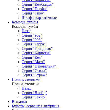
Серия "Кембридж"
Серия "Перфо"
Серия "Тико"
Шкафы картотечные
Комоды, тумбы
Комоды, тумбы
Назад
Серия "902"
Серия "903"
Серия "Герра"
Серия "Грандвью"
Серия "Карнеги"
Серия "Кея"
Серия "Маст"
Серия "Наковальня"
Серия "Стилл"
Серия "Страж"
Полки, стеллажи
Полки, стеллажи
Назад
Серия "Ллойд"
Серия "Техно"
Вешалки
Буфеты, серванты, витрины