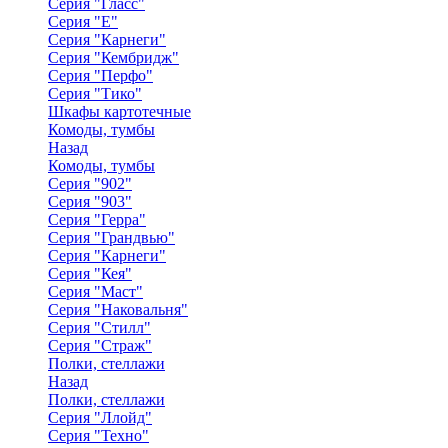
Серия "Гласс"
Серия "Е"
Серия "Карнеги"
Серия "Кембридж"
Серия "Перфо"
Серия "Тико"
Шкафы картотечные
Комоды, тумбы
Назад
Комоды, тумбы
Серия "902"
Серия "903"
Серия "Герра"
Серия "Грандвью"
Серия "Карнеги"
Серия "Кея"
Серия "Маст"
Серия "Наковальня"
Серия "Стилл"
Серия "Страж"
Полки, стеллажи
Назад
Полки, стеллажи
Серия "Ллойд"
Серия "Техно"