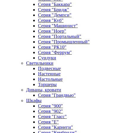
Серия "Баккара"
Серия "Бридж"
Серия "Демпси"
Серия "Куб"
Серия "Машинист"
Серия "Ноер"
Серия "Портальный"
Серия "Промышленный"
Серия "РК10"
Серия "Феррум"
Сундуки
Светильники
Подвесные
Настенные
Настольные
Торшеры
Диваны, кровати
Серия "Грандвью"
Шкафы
Серия "900"
Серия "902"
Серия "Гласс"
Серия "Е"
Серия "Карнеги"
Серия "Кембридж"