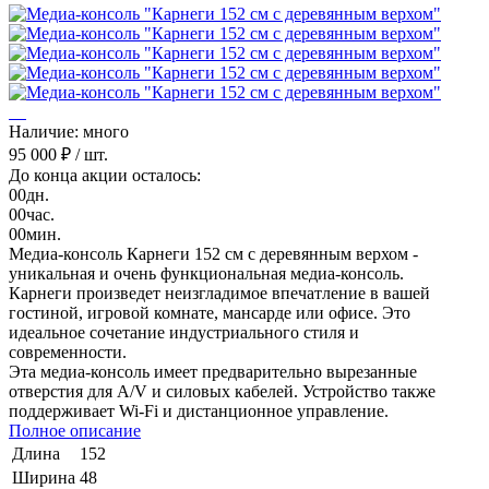
Наличие: много
95 000 ₽
/ шт.
До конца акции осталось:
00
дн.
00
час.
00
мин.
Медиа-консоль Карнеги 152 см с деревянным верхом -
уникальная и очень функциональная медиа-консоль.
Карнеги произведет неизгладимое впечатление в вашей
гостиной, игровой комнате, мансарде или офисе. Это
идеальное сочетание индустриального стиля и
современности.
Эта медиа-консоль имеет предварительно вырезанные
отверстия для A/V и силовых кабелей. Устройство также
поддерживает Wi-Fi и дистанционное управление.
Полное описание
Длина
152
Ширина
48