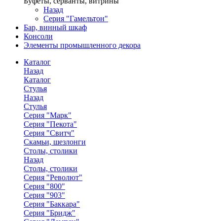
Буфеты, серванты, витрины
Назад
Серия "Гамельтон"
Бар, винный шкаф
Консоли
Элементы промышленного декора
Каталог
Назад
Каталог
Стулья
Назад
Стулья
Серия "Марк"
Серия "Пекота"
Серия "Свитч"
Скамьи, шезлонги
Столы, столики
Назад
Столы, столики
Серия "Револют"
Серия "800"
Серия "903"
Серия "Баккара"
Серия "Бридж"