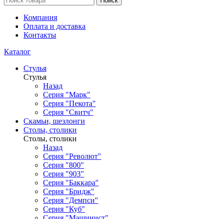
Поиск
Компания
Оплата и доставка
Контакты
Каталог
Стулья
Стулья
Назад
Серия "Марк"
Серия "Пекота"
Серия "Свитч"
Скамьи, шезлонги
Столы, столики
Столы, столики
Назад
Серия "Револют"
Серия "800"
Серия "903"
Серия "Баккара"
Серия "Бридж"
Серия "Демпси"
Серия "Куб"
Серия "Машинист"