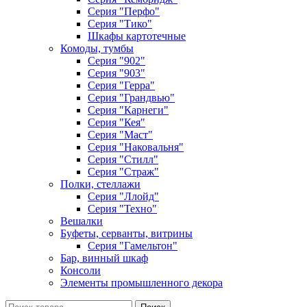
Серия "Перфо"
Серия "Тико"
Шкафы картотечные
Комоды, тумбы
Серия "902"
Серия "903"
Серия "Герра"
Серия "Грандвью"
Серия "Карнеги"
Серия "Кея"
Серия "Маст"
Серия "Наковальня"
Серия "Стилл"
Серия "Страж"
Полки, стеллажи
Серия "Ллойд"
Серия "Техно"
Вешалки
Буфеты, серванты, витрины
Серия "Гамельтон"
Бар, винный шкаф
Консоли
Элементы промышленного декора