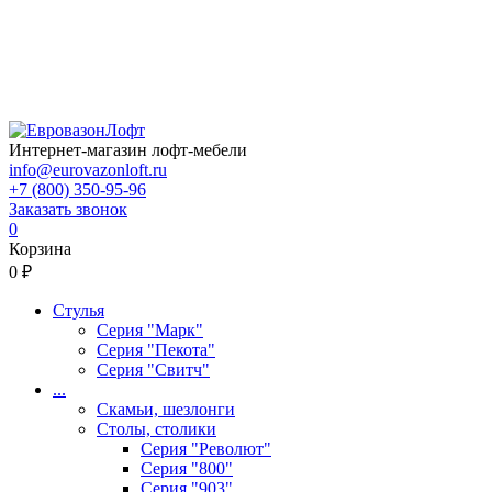
Интернет-магазин лофт-мебели
info@eurovazonloft.ru
+7 (800) 350-95-96
Заказать звонок
0
Корзина
0 ₽
Стулья
Серия "Марк"
Серия "Пекота"
Серия "Свитч"
...
Скамьи, шезлонги
Столы, столики
Серия "Револют"
Серия "800"
Серия "903"