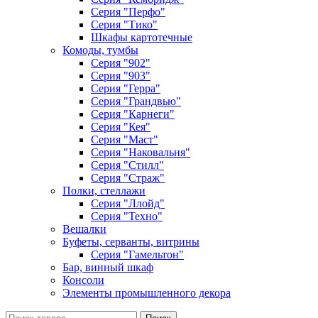
Серия "Перфо"
Серия "Тико"
Шкафы картотечные
Комоды, тумбы
Серия "902"
Серия "903"
Серия "Герра"
Серия "Грандвью"
Серия "Карнеги"
Серия "Кея"
Серия "Маст"
Серия "Наковальня"
Серия "Стилл"
Серия "Страж"
Полки, стеллажи
Серия "Ллойд"
Серия "Техно"
Вешалки
Буфеты, серванты, витрины
Серия "Гамельтон"
Бар, винный шкаф
Консоли
Элементы промышленного декора