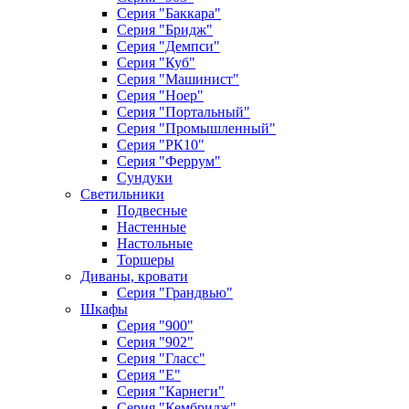
Серия "Баккара"
Серия "Бридж"
Серия "Демпси"
Серия "Куб"
Серия "Машинист"
Серия "Ноер"
Серия "Портальный"
Серия "Промышленный"
Серия "РК10"
Серия "Феррум"
Сундуки
Светильники
Подвесные
Настенные
Настольные
Торшеры
Диваны, кровати
Серия "Грандвью"
Шкафы
Серия "900"
Серия "902"
Серия "Гласс"
Серия "Е"
Серия "Карнеги"
Серия "Кембридж"