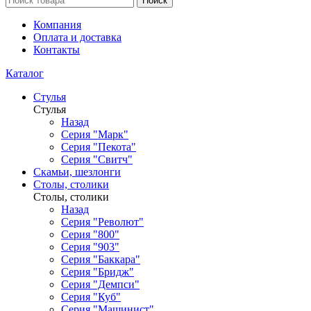
Поиск
Компания
Оплата и доставка
Контакты
Каталог
Стулья
Стулья
Назад
Серия "Марк"
Серия "Пекота"
Серия "Свитч"
Скамьи, шезлонги
Столы, столики
Столы, столики
Назад
Серия "Револют"
Серия "800"
Серия "903"
Серия "Баккара"
Серия "Бридж"
Серия "Демпси"
Серия "Куб"
Серия "Машинист"