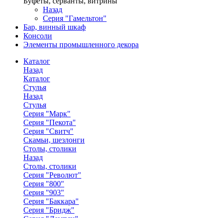
Буфеты, серванты, витрины
Назад
Серия "Гамельтон"
Бар, винный шкаф
Консоли
Элементы промышленного декора
Каталог
Назад
Каталог
Стулья
Назад
Стулья
Серия "Марк"
Серия "Пекота"
Серия "Свитч"
Скамьи, шезлонги
Столы, столики
Назад
Столы, столики
Серия "Револют"
Серия "800"
Серия "903"
Серия "Баккара"
Серия "Бридж"