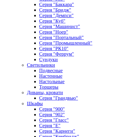
Серия "Баккара"
Серия "Бридж"
Серия "Демпси"
Серия "Куб"
Серия "Машинист"
Серия "Ноер"
Серия "Портальный"
Серия "Промышленный"
Серия "РК10"
Серия "Феррум"
Сундуки
Светильники
Подвесные
Настенные
Настольные
Торшеры
Диваны, кровати
Серия "Грандвью"
Шкафы
Серия "900"
Серия "902"
Серия "Гласс"
Серия "Е"
Серия "Карнеги"
Серия "Кембридж"