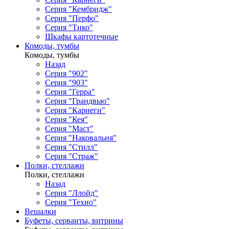
Серия "Кембридж"
Серия "Перфо"
Серия "Тико"
Шкафы картотечные
Комоды, тумбы
Комоды, тумбы
Назад
Серия "902"
Серия "903"
Серия "Герра"
Серия "Грандвью"
Серия "Карнеги"
Серия "Кея"
Серия "Маст"
Серия "Наковальня"
Серия "Стилл"
Серия "Страж"
Полки, стеллажи
Полки, стеллажи
Назад
Серия "Ллойд"
Серия "Техно"
Вешалки
Буфеты, серванты, витрины