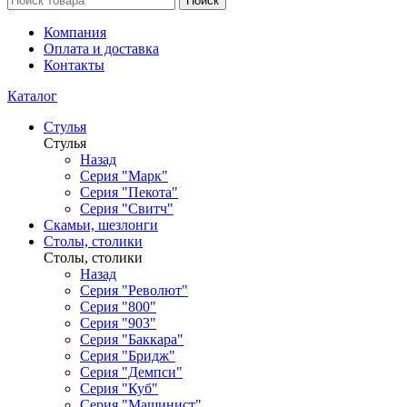
Поиск
Компания
Оплата и доставка
Контакты
Каталог
Стулья
Стулья
Назад
Серия "Марк"
Серия "Пекота"
Серия "Свитч"
Скамьи, шезлонги
Столы, столики
Столы, столики
Назад
Серия "Револют"
Серия "800"
Серия "903"
Серия "Баккара"
Серия "Бридж"
Серия "Демпси"
Серия "Куб"
Серия "Машинист"