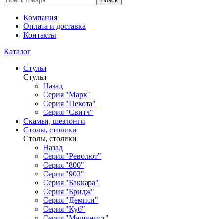
Поиск
Компания
Оплата и доставка
Контакты
Каталог
Стулья
Стулья
Назад
Серия "Марк"
Серия "Пекота"
Серия "Свитч"
Скамьи, шезлонги
Столы, столики
Столы, столики
Назад
Серия "Револют"
Серия "800"
Серия "903"
Серия "Баккара"
Серия "Бридж"
Серия "Демпси"
Серия "Куб"
Серия "Машинист"