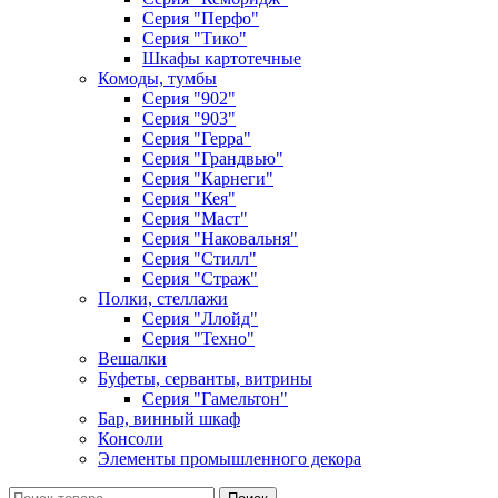
Серия "Перфо"
Серия "Тико"
Шкафы картотечные
Комоды, тумбы
Серия "902"
Серия "903"
Серия "Герра"
Серия "Грандвью"
Серия "Карнеги"
Серия "Кея"
Серия "Маст"
Серия "Наковальня"
Серия "Стилл"
Серия "Страж"
Полки, стеллажи
Серия "Ллойд"
Серия "Техно"
Вешалки
Буфеты, серванты, витрины
Серия "Гамельтон"
Бар, винный шкаф
Консоли
Элементы промышленного декора