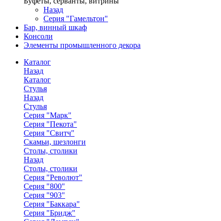
Буфеты, серванты, витрины
Назад
Серия "Гамельтон"
Бар, винный шкаф
Консоли
Элементы промышленного декора
Каталог
Назад
Каталог
Стулья
Назад
Стулья
Серия "Марк"
Серия "Пекота"
Серия "Свитч"
Скамьи, шезлонги
Столы, столики
Назад
Столы, столики
Серия "Револют"
Серия "800"
Серия "903"
Серия "Баккара"
Серия "Бридж"