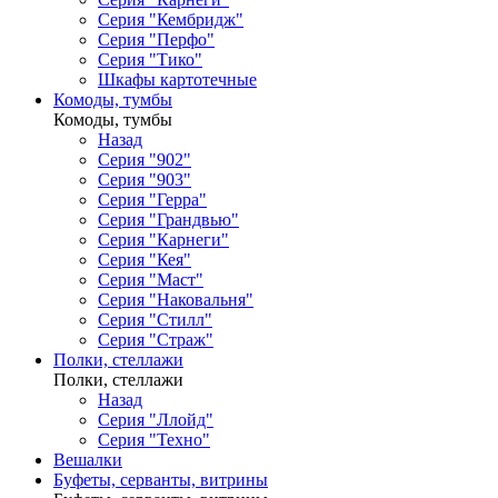
Серия "Кембридж"
Серия "Перфо"
Серия "Тико"
Шкафы картотечные
Комоды, тумбы
Комоды, тумбы
Назад
Серия "902"
Серия "903"
Серия "Герра"
Серия "Грандвью"
Серия "Карнеги"
Серия "Кея"
Серия "Маст"
Серия "Наковальня"
Серия "Стилл"
Серия "Страж"
Полки, стеллажи
Полки, стеллажи
Назад
Серия "Ллойд"
Серия "Техно"
Вешалки
Буфеты, серванты, витрины