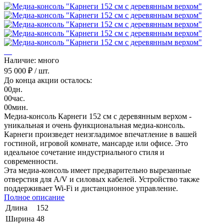
Наличие: много
95 000 ₽
/ шт.
До конца акции осталось:
00
дн.
00
час.
00
мин.
Медиа-консоль Карнеги 152 см с деревянным верхом -
уникальная и очень функциональная медиа-консоль.
Карнеги произведет неизгладимое впечатление в вашей
гостиной, игровой комнате, мансарде или офисе. Это
идеальное сочетание индустриального стиля и
современности.
Эта медиа-консоль имеет предварительно вырезанные
отверстия для A/V и силовых кабелей. Устройство также
поддерживает Wi-Fi и дистанционное управление.
Полное описание
Длина
152
Ширина
48