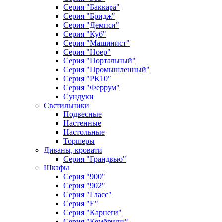
Серия "Баккара"
Серия "Бридж"
Серия "Демпси"
Серия "Куб"
Серия "Машинист"
Серия "Ноер"
Серия "Портальный"
Серия "Промышленный"
Серия "РК10"
Серия "Феррум"
Сундуки
Светильники
Подвесные
Настенные
Настольные
Торшеры
Диваны, кровати
Серия "Грандвью"
Шкафы
Серия "900"
Серия "902"
Серия "Гласс"
Серия "Е"
Серия "Карнеги"
Серия "Кембридж"