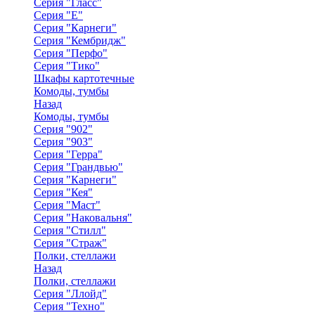
Серия "Гласс"
Серия "Е"
Серия "Карнеги"
Серия "Кембридж"
Серия "Перфо"
Серия "Тико"
Шкафы картотечные
Комоды, тумбы
Назад
Комоды, тумбы
Серия "902"
Серия "903"
Серия "Герра"
Серия "Грандвью"
Серия "Карнеги"
Серия "Кея"
Серия "Маст"
Серия "Наковальня"
Серия "Стилл"
Серия "Страж"
Полки, стеллажи
Назад
Полки, стеллажи
Серия "Ллойд"
Серия "Техно"