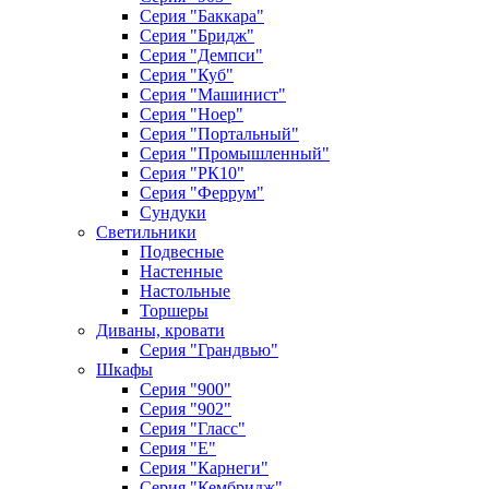
Серия "Баккара"
Серия "Бридж"
Серия "Демпси"
Серия "Куб"
Серия "Машинист"
Серия "Ноер"
Серия "Портальный"
Серия "Промышленный"
Серия "РК10"
Серия "Феррум"
Сундуки
Светильники
Подвесные
Настенные
Настольные
Торшеры
Диваны, кровати
Серия "Грандвью"
Шкафы
Серия "900"
Серия "902"
Серия "Гласс"
Серия "Е"
Серия "Карнеги"
Серия "Кембридж"