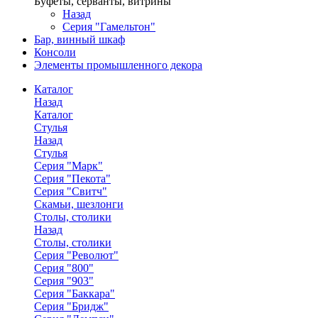
Буфеты, серванты, витрины
Назад
Серия "Гамельтон"
Бар, винный шкаф
Консоли
Элементы промышленного декора
Каталог
Назад
Каталог
Стулья
Назад
Стулья
Серия "Марк"
Серия "Пекота"
Серия "Свитч"
Скамьи, шезлонги
Столы, столики
Назад
Столы, столики
Серия "Револют"
Серия "800"
Серия "903"
Серия "Баккара"
Серия "Бридж"