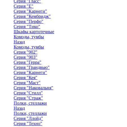
Серия "Гласс"
Серия "Е"
Серия "Карнеги"
Серия "Кембридж"
Серия "Перфо"
Серия "Тико"
Шкафы картотечные
Комоды, тумбы
Назад
Комоды, тумбы
Серия "902"
Серия "903"
Серия "Герра"
Серия "Грандвью"
Серия "Карнеги"
Серия "Кея"
Серия "Маст"
Серия "Наковальня"
Серия "Стилл"
Серия "Страж"
Полки, стеллажи
Назад
Полки, стеллажи
Серия "Ллойд"
Серия "Техно"