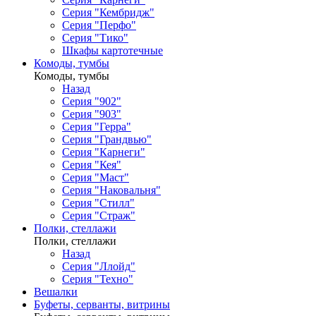
Серия "Кембридж"
Серия "Перфо"
Серия "Тико"
Шкафы картотечные
Комоды, тумбы
Комоды, тумбы
Назад
Серия "902"
Серия "903"
Серия "Герра"
Серия "Грандвью"
Серия "Карнеги"
Серия "Кея"
Серия "Маст"
Серия "Наковальня"
Серия "Стилл"
Серия "Страж"
Полки, стеллажи
Полки, стеллажи
Назад
Серия "Ллойд"
Серия "Техно"
Вешалки
Буфеты, серванты, витрины