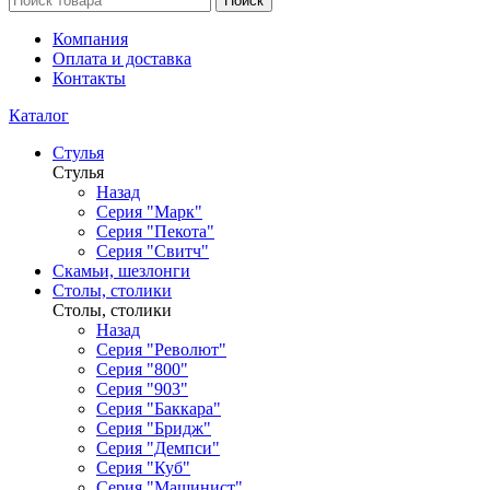
Поиск
Компания
Оплата и доставка
Контакты
Каталог
Стулья
Стулья
Назад
Серия "Марк"
Серия "Пекота"
Серия "Свитч"
Скамьи, шезлонги
Столы, столики
Столы, столики
Назад
Серия "Револют"
Серия "800"
Серия "903"
Серия "Баккара"
Серия "Бридж"
Серия "Демпси"
Серия "Куб"
Серия "Машинист"