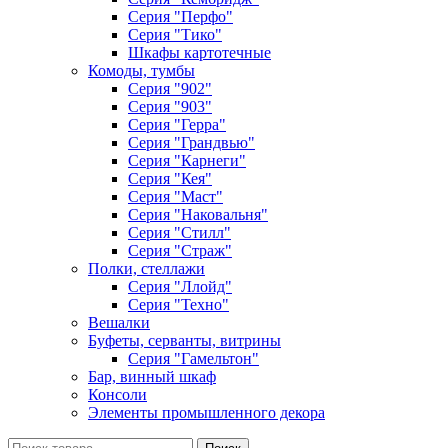
Серия "Перфо"
Серия "Тико"
Шкафы картотечные
Комоды, тумбы
Серия "902"
Серия "903"
Серия "Герра"
Серия "Грандвью"
Серия "Карнеги"
Серия "Кея"
Серия "Маст"
Серия "Наковальня"
Серия "Стилл"
Серия "Страж"
Полки, стеллажи
Серия "Ллойд"
Серия "Техно"
Вешалки
Буфеты, серванты, витрины
Серия "Гамельтон"
Бар, винный шкаф
Консоли
Элементы промышленного декора