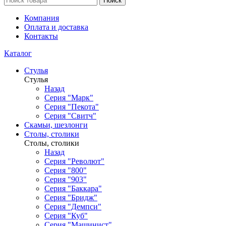
Поиск
Компания
Оплата и доставка
Контакты
Каталог
Стулья
Стулья
Назад
Серия "Марк"
Серия "Пекота"
Серия "Свитч"
Скамьи, шезлонги
Столы, столики
Столы, столики
Назад
Серия "Револют"
Серия "800"
Серия "903"
Серия "Баккара"
Серия "Бридж"
Серия "Демпси"
Серия "Куб"
Серия "Машинист"