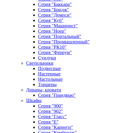
Серия "Баккара"
Серия "Бридж"
Серия "Демпси"
Серия "Куб"
Серия "Машинист"
Серия "Ноер"
Серия "Портальный"
Серия "Промышленный"
Серия "РК10"
Серия "Феррум"
Сундуки
Светильники
Подвесные
Настенные
Настольные
Торшеры
Диваны, кровати
Серия "Грандвью"
Шкафы
Серия "900"
Серия "902"
Серия "Гласс"
Серия "Е"
Серия "Карнеги"
Серия "Кембридж"