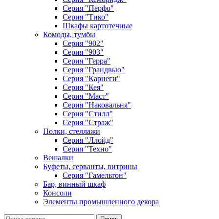
Серия "Перфо"
Серия "Тико"
Шкафы картотечные
Комоды, тумбы
Серия "902"
Серия "903"
Серия "Герра"
Серия "Грандвью"
Серия "Карнеги"
Серия "Кея"
Серия "Маст"
Серия "Наковальня"
Серия "Стилл"
Серия "Страж"
Полки, стеллажи
Серия "Ллойд"
Серия "Техно"
Вешалки
Буфеты, серванты, витрины
Серия "Гамельтон"
Бар, винный шкаф
Консоли
Элементы промышленного декора