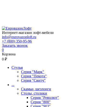
Интернет-магазин лофт-мебели
info@eurovazonloft.ru
+7 (800) 350-95-96
Заказать звонок
0
Корзина
0 ₽
Стулья
Серия "Марк"
Серия "Пекота"
Серия "Свитч"
...
Скамьи, шезлонги
Столы, столики
Серия "Револют"
Серия "800"
Серия "903"