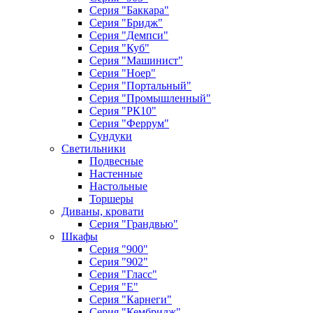
Серия "Баккара"
Серия "Бридж"
Серия "Демпси"
Серия "Куб"
Серия "Машинист"
Серия "Ноер"
Серия "Портальный"
Серия "Промышленный"
Серия "РК10"
Серия "Феррум"
Сундуки
Светильники
Подвесные
Настенные
Настольные
Торшеры
Диваны, кровати
Серия "Грандвью"
Шкафы
Серия "900"
Серия "902"
Серия "Гласс"
Серия "Е"
Серия "Карнеги"
Серия "Кембридж"