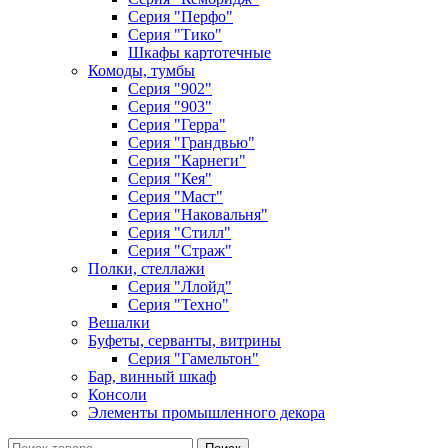
Серия "Перфо"
Серия "Тико"
Шкафы картотечные
Комоды, тумбы
Серия "902"
Серия "903"
Серия "Герра"
Серия "Грандвью"
Серия "Карнеги"
Серия "Кея"
Серия "Маст"
Серия "Наковальня"
Серия "Стилл"
Серия "Страж"
Полки, стеллажи
Серия "Ллойд"
Серия "Техно"
Вешалки
Буфеты, серванты, витрины
Серия "Гамельтон"
Бар, винный шкаф
Консоли
Элементы промышленного декора