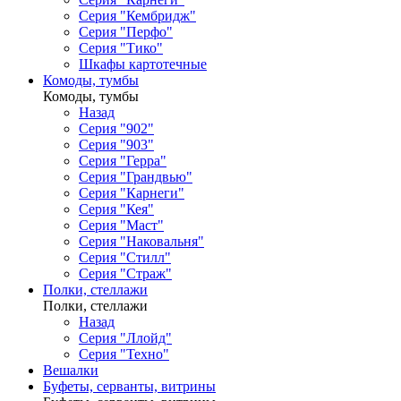
Серия "Кембридж"
Серия "Перфо"
Серия "Тико"
Шкафы картотечные
Комоды, тумбы
Комоды, тумбы
Назад
Серия "902"
Серия "903"
Серия "Герра"
Серия "Грандвью"
Серия "Карнеги"
Серия "Кея"
Серия "Маст"
Серия "Наковальня"
Серия "Стилл"
Серия "Страж"
Полки, стеллажи
Полки, стеллажи
Назад
Серия "Ллойд"
Серия "Техно"
Вешалки
Буфеты, серванты, витрины