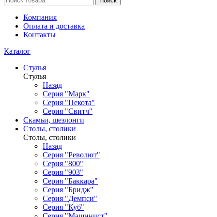
Поиск
Компания
Оплата и доставка
Контакты
Каталог
Стулья
Стулья
Назад
Серия "Марк"
Серия "Пекота"
Серия "Свитч"
Скамьи, шезлонги
Столы, столики
Столы, столики
Назад
Серия "Револют"
Серия "800"
Серия "903"
Серия "Баккара"
Серия "Бридж"
Серия "Демпси"
Серия "Куб"
Серия "Машинист"