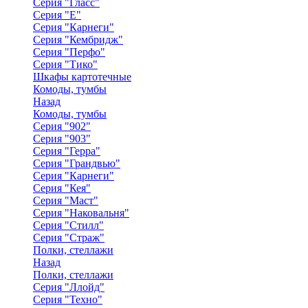
Серия "Гласс"
Серия "Е"
Серия "Карнеги"
Серия "Кембридж"
Серия "Перфо"
Серия "Тико"
Шкафы картотечные
Комоды, тумбы
Назад
Комоды, тумбы
Серия "902"
Серия "903"
Серия "Герра"
Серия "Грандвью"
Серия "Карнеги"
Серия "Кея"
Серия "Маст"
Серия "Наковальня"
Серия "Стилл"
Серия "Страж"
Полки, стеллажи
Назад
Полки, стеллажи
Серия "Ллойд"
Серия "Техно"