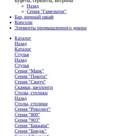
Буфеты, серванты, витрины
Назад
Серия "Гамельтон"
Бар, винный шкаф
Консоли
Элементы промышленного декора
Каталог
Назад
Каталог
Стулья
Назад
Стулья
Серия "Марк"
Серия "Пекота"
Серия "Свитч"
Скамьи, шезлонги
Столы, столики
Назад
Столы, столики
Серия "Револют"
Серия "800"
Серия "903"
Серия "Баккара"
Серия "Бридж"